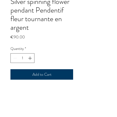
Silver spinning flower
pendant Pendentif
fleur tournante en
argent
Price
€90.00
Quantity
*
Add to Cart
Silver spinning flower pendant
Pendentif fleur tournante en
argent