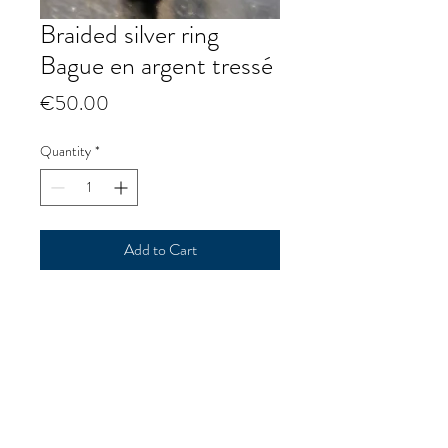
Braided silver ring
Bague en argent tressé
Price
€50.00
Quantity
*
Add to Cart
Braided silver ring
Bague en argent tressé
p@goldrushmorzine.com