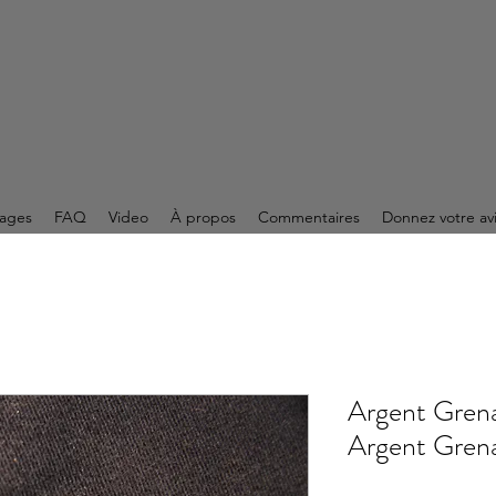
ages
FAQ
Video
À propos
Commentaires
Donnez votre av
Argent Grena
Argent Grena