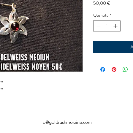
Prix
50,00 €
Quantité
*
A
en
en
p@goldrushmorzine.com