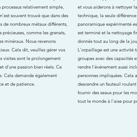
n processus relativement simple,
et vous aiderons à nettoyer l
es n'est souvent trouvé que dans des
technique, la seule différenc
ons de nombreux métaux différents,
panoramique expérimenté est
es précieuses, comme les grenats,
est terminé et le nettoyage fi
tres minéraux. Nous revenons
donnés tout au long de la jo
eux. Cela dit, veuillez gérer vos
L'orpaillage est une activité 
ces visites sont le prolongement
groupes avec des capacités e
et d'une passion bien réels. Ce
rendre l'événement aussi incl
que. Cela demande également
personnes impliquées. Cela a 
ce et de patience.
descendre un fauteuil roulant t
fournir des seaux pour les mo
tout le monde à l'aise pour prof