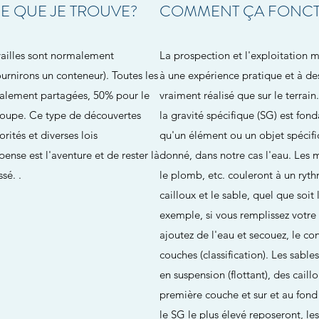
E QUE JE TROUVE?
COMMENT ÇA FONC
vailles sont normalement
La prospection et l'exploitation 
urnirons un conteneur). Toutes les
à une expérience pratique et à des
alement partagées, 50% pour le
vraiment réalisé que sur le terra
groupe. Ce type de découvertes
la gravité spécifique (SG) est fon
rités et diverses lois
qu'un élément ou un objet spécifi
ense est l'aventure et de rester là
donné, dans notre cas l'eau. Les mé
sé. .
le plomb, etc. couleront à un ryt
cailloux et le sable, quel que soit 
exemple, si vous remplissez votre 
ajoutez de l'eau et secouez, le c
couches (classification). Les sabl
en suspension (flottant), des caill
première couche et sur et au fond 
le SG le plus élevé reposeront, le