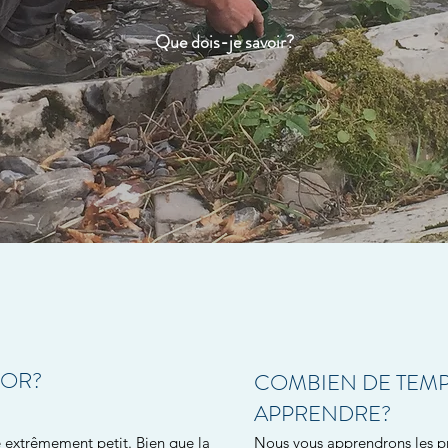
Que dois-je savoir?
'OR?
COMBIEN DE TEMP
APPRENDRE?
re extrêmement petit. Bien que la
Nous vous apprendrons les pr