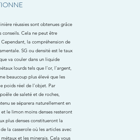
TIONNE
minière réussies sont obtenues grâce
 conseils. Cela ne peut être
in. Cependant, la compréhension de
damentale. SG ou densité est le taux
que va couler dans un liquide
taux lourds tels que l'or, l'argent,
hme beaucoup plus élevé que les
le poids réel de l'objet. Par
poêle de saleté et de roches,
ontenu se séparera naturellement en
es et le limon moins denses resteront
oux plus denses constitueront la
de la casserole où les articles avec
s métaux et les minerais. Cela vous