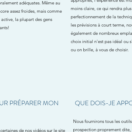
appropriés, l'expérience est mo
néralement adéquates. Même au
moins claire, ce qui rendra plus 
 encore assez froides, mais comme
perfectionnement de la techniq
 active, la plupart des gens
les prévisions à court terme, n
sants!
également de nombreux emplacem
choix initial n'est pas idéal ou 
ou on brille, à vous de choisir.
POUR PRÉPARER MON
QUE DOIS-JE APP
Nous fournirons tous les outil
prospection proprement dite, t
certaines de nos vidéos sur le site