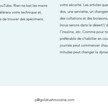
votre sécurité. Les articles qu
YouTube. Rien ne bat les mains
dos, une serviette, un change
célérera votre technique et,
des collations et des boissons
s de trouver des spécimens.
(nous serons dans le désert!) d
l'insuline, etc. Comme pour to
préférable de s'habiller en co
journée peut commencer chaud
minutes peut changer la dynam
p@goldrushmorzine.com