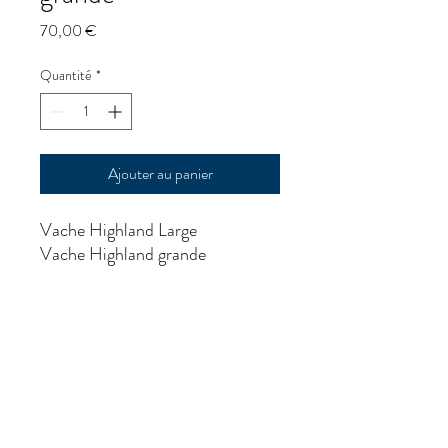
Prix
70,00 €
Quantité
*
Ajouter au panier
Vache Highland Large
Vache Highland grande
Disponible dans d'autres
tailles/Disponible en autres tailles
p@goldrushmorzine.com