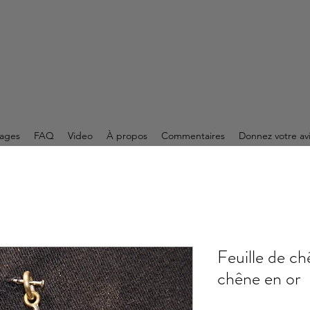
ages
FAQ
Video
À propos
Commentaires
Donnez votre av
Feuille de ch
chêne en or