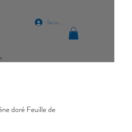
Se connecter
is
êne doré Feuille de